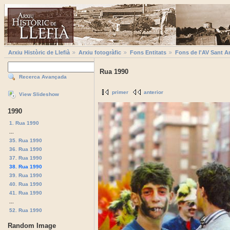
Arxiu Històric de Llefià
Arxiu fotogràfic
Fons Entitats
Fons de l'AV Sant A
Rua 1990
Recerca Avançada
primer
anterior
View Slideshow
1990
1. Rua 1990
...
35. Rua 1990
36. Rua 1990
37. Rua 1990
38. Rua 1990
39. Rua 1990
40. Rua 1990
41. Rua 1990
...
52. Rua 1990
Random Image