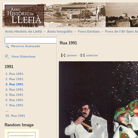
Arxiu Històric de Llefià
Arxiu fotogràfic
Fons Entitats
Fons de l'AV Sant A
Rua 1991
Recerca Avançada
primer
anterior
View Slideshow
1991
1. Rua 1991
2. Rua 1991
3. Rua 1991
4. Rua 1991
5. Rua 1991
6. Rua 1991
7. Rua 1991
...
55. Rua 1991
Random Image