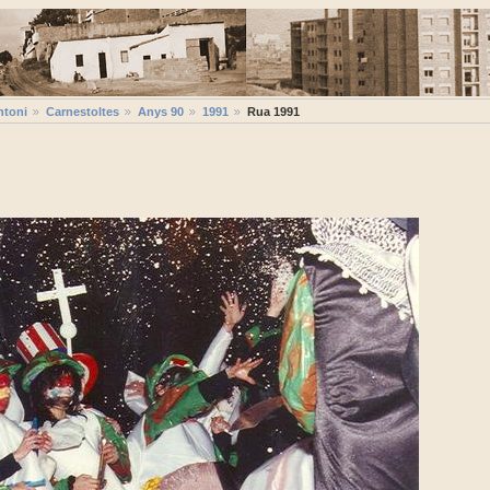
ntoni
Carnestoltes
Anys 90
1991
Rua 1991