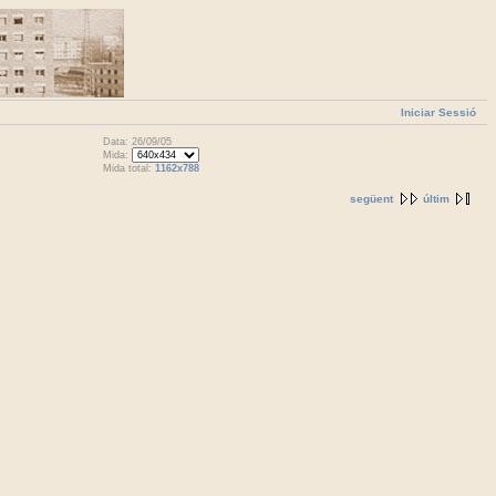
Iniciar Sessió
Data: 26/09/05
Mida:
Mida total:
1162x788
següent
últim