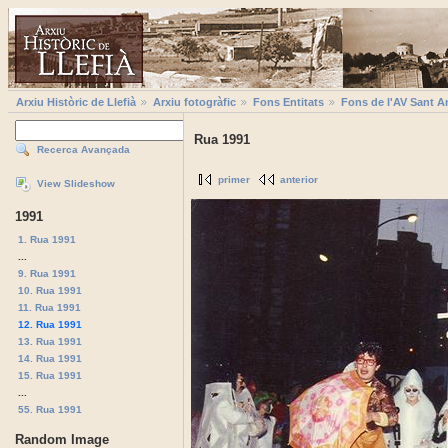
Arxiu Històric de Llefià
Arxiu fotogràfic
Fons Entitats
Fons de l'AV Sant A
Rua 1991
Recerca Avançada
primer
anterior
View Slideshow
1991
1. Rua 1991
...
9. Rua 1991
10. Rua 1991
11. Rua 1991
12. Rua 1991
13. Rua 1991
14. Rua 1991
15. Rua 1991
...
55. Rua 1991
Random Image