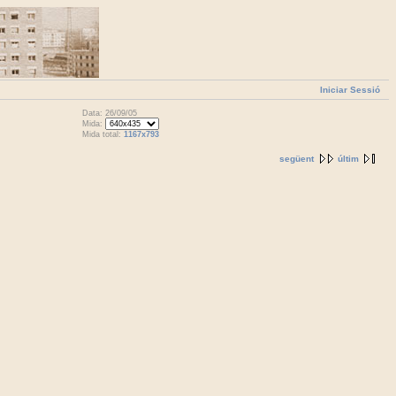
Iniciar Sessió
Data: 26/09/05
Mida:
Mida total:
1167x793
següent
últim