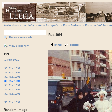
Arxiu Històric de Llefià
Arxiu fotogràfic
Fons Entitats
Fons de l'AV Sant A
Rua 1991
Recerca Avançada
primer
anterior
View Slideshow
1991
1. Rua 1991
...
30. Rua 1991
31. Rua 1991
32. Rua 1991
33. Rua 1991
34. Rua 1991
35. Rua 1991
36. Rua 1991
...
55. Rua 1991
Random Image