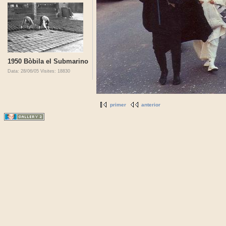
1950 Bòbila el Submarino
Data: 28/06/05
Visites: 18830
primer
anterior