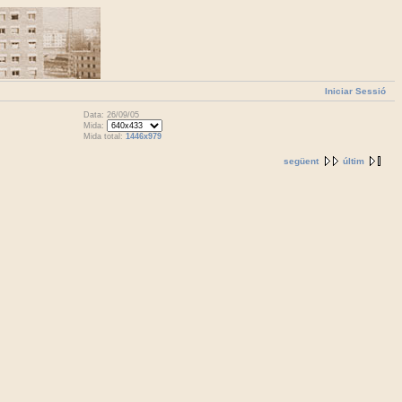
Iniciar Sessió
Data: 26/09/05
Mida:
Mida total:
1446x979
següent
últim