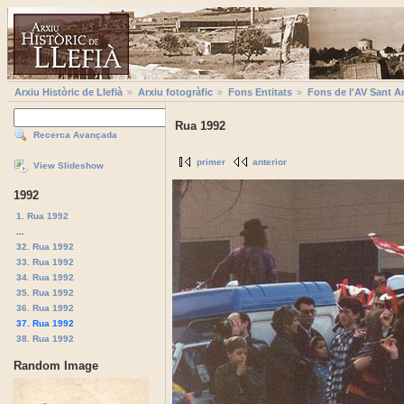
Arxiu Històric de Llefià
Arxiu fotogràfic
Fons Entitats
Fons de l'AV Sant A
Rua 1992
Recerca Avançada
primer
anterior
View Slideshow
1992
1. Rua 1992
...
32. Rua 1992
33. Rua 1992
34. Rua 1992
35. Rua 1992
36. Rua 1992
37. Rua 1992
38. Rua 1992
Random Image