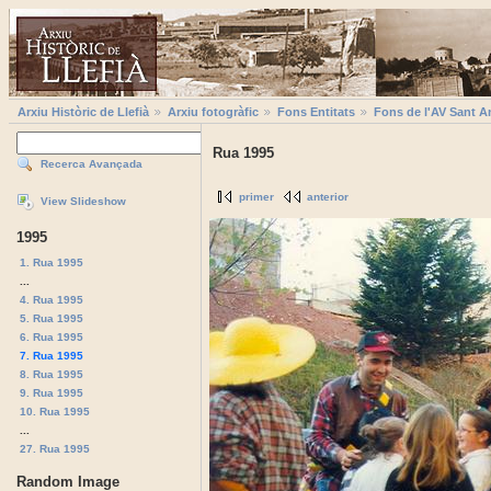
Arxiu Històric de Llefià
Arxiu fotogràfic
Fons Entitats
Fons de l'AV Sant A
Rua 1995
Recerca Avançada
primer
anterior
View Slideshow
1995
1. Rua 1995
...
4. Rua 1995
5. Rua 1995
6. Rua 1995
7. Rua 1995
8. Rua 1995
9. Rua 1995
10. Rua 1995
...
27. Rua 1995
Random Image