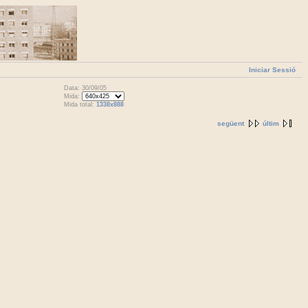
Iniciar Sessió
Data: 30/09/05
Mida:
Mida total:
1338x888
següent
últim