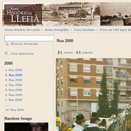
Arxiu Històric de Llefià
Arxiu fotogràfic
Fons Entitats
Fons de l'AV Sant A
Rua 2000
Recerca Avançada
primer
anterior
View Slideshow
2000
1. Rua 2000
2. Rua 2000
3. Rua 2000
4. Rua 2000
5. Rua 2000
6. Rua 2000
7. Rua 2000
...
15. Rua 2000
Random Image