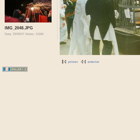
IMG_2048.JPG
Data: 25/05/07
Visites: 13180
primer
anterior