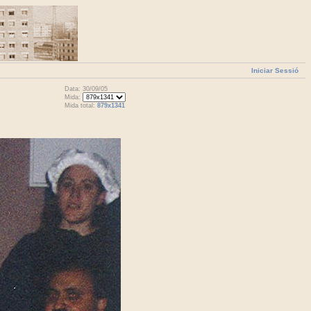
Iniciar Sessió
Data: 30/09/05
Mida:
Mida total:
879x1341