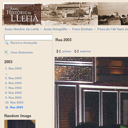
Arxiu Històric de Llefià
Arxiu fotogràfic
Fons Entitats
Fons de l'AV Sant A
Rua 2003
Recerca Avançada
primer
anterior
View Slideshow
2003
1. Rua 2003
...
5. Rua 2003
6. Rua 2003
7. Rua 2003
8. Rua 2003
9. Rua 2003
10. Rua 2003
11. Rua 2003
Random Image