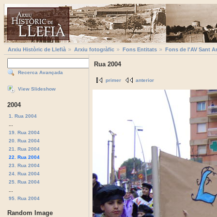
Arxiu Històric de Llefià
Arxiu fotogràfic
Fons Entitats
Fons de l'AV Sant A
Rua 2004
Recerca Avançada
primer
anterior
View Slideshow
2004
1. Rua 2004
...
19. Rua 2004
20. Rua 2004
21. Rua 2004
22. Rua 2004
23. Rua 2004
24. Rua 2004
25. Rua 2004
...
95. Rua 2004
Random Image