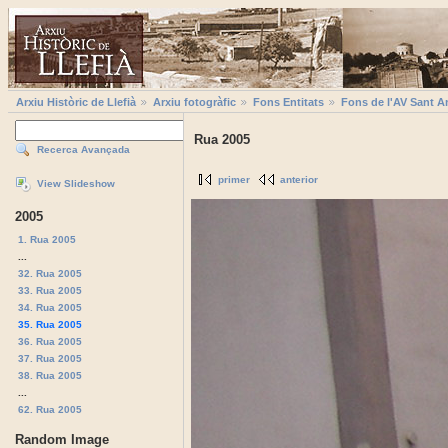
Arxiu Històric de Llefià
Arxiu fotogràfic
Fons Entitats
Fons de l'AV Sant A
Rua 2005
Recerca Avançada
primer
anterior
View Slideshow
2005
1. Rua 2005
...
32. Rua 2005
33. Rua 2005
34. Rua 2005
35. Rua 2005
36. Rua 2005
37. Rua 2005
38. Rua 2005
...
62. Rua 2005
Random Image