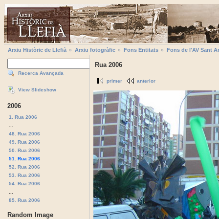
Arxiu Històric de Llefià
Arxiu fotogràfic
Fons Entitats
Fons de l'AV Sant A
Rua 2006
Recerca Avançada
primer
anterior
View Slideshow
2006
1. Rua 2006
...
48. Rua 2006
49. Rua 2006
50. Rua 2006
51. Rua 2006
52. Rua 2006
53. Rua 2006
54. Rua 2006
...
85. Rua 2006
Random Image