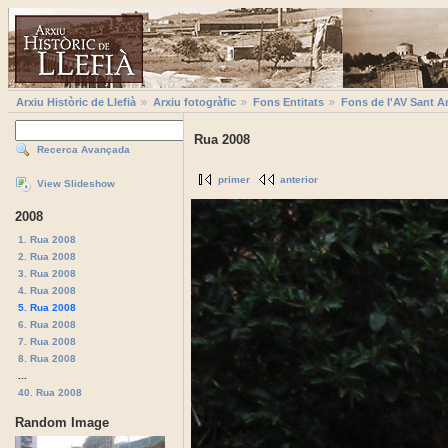
Arxiu Històric de Llefià
Arxiu fotogràfic
Fons Entitats
Fons de l'AV Sant A
Rua 2008
Recerca Avançada
primer
anterior
View Slideshow
2008
1. Rua 2008
2. Rua 2008
3. Rua 2008
4. Rua 2008
5. Rua 2008
6. Rua 2008
7. Rua 2008
8. Rua 2008
...
40. Rua 2008
Random Image