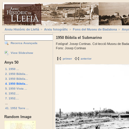
Arxiu Històric de Llefià
Arxiu fotogràfic
Fons del Museu de Badalona
Anys
1950 Bòbila el Submarino
Recerca Avançada
Fotògraf: Josep Cortinas. Col·lecció Museu de Bada
Fons: Josep Cortinas
View Slideshow
primer
anterior
Anys 50
1. 1950 ...
2. 1950 Bòbila...
3. 1950 Bòbila...
4. 1950 Bòbila...
5. 1950 Vista ...
6. 1952....
7. 1952....
...
41. 1952 Torre ...
Random Image