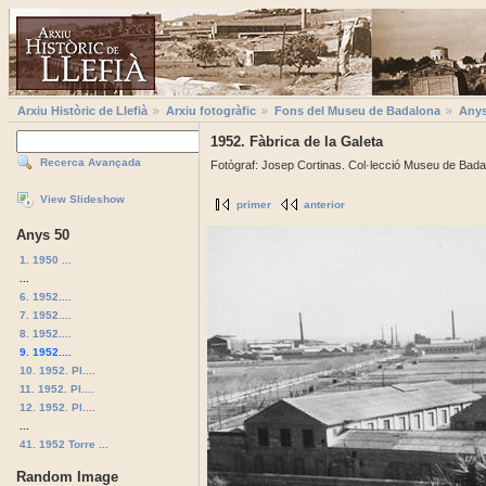
Arxiu Històric de Llefià
Arxiu fotogràfic
Fons del Museu de Badalona
Anys
1952. Fàbrica de la Galeta
Recerca Avançada
Fotògraf: Josep Cortinas. Col·lecció Museu de Bad
View Slideshow
primer
anterior
Anys 50
1. 1950 ...
...
6. 1952....
7. 1952....
8. 1952....
9. 1952....
10. 1952. Pl....
11. 1952. Pl....
12. 1952. Pl....
...
41. 1952 Torre ...
Random Image