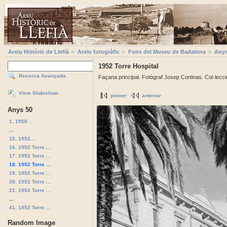
Arxiu Històric de Llefià
Arxiu fotogràfic
Fons del Museu de Badalona
Anys
1952 Torre Hospital
Recerca Avançada
Façana principal. Fotògraf Josep Cortinas. Col·lecc
View Slideshow
primer
anterior
Anys 50
1. 1950 ...
...
15. 1952...
16. 1952 Torre ...
17. 1952 Torre ...
18. 1952 Torre ...
19. 1952 Torre ...
20. 1952 Torre ...
21. 1952 Torre ...
...
41. 1952 Torre ...
Random Image