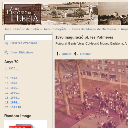
Arxiu Històric de Llefià
Arxiu fotogràfic
Fons del Museu de Badalona
Anys
1976 Inaguració pl. les Palmeres
Recerca Avançada
Fotògraf Genís Vera. Col·lecció Museu Badalona. Arx
View Slideshow
primer
anterior
Anys 70
1. 1970...
...
14. 1976...
15. 1976...
16. 1976...
17. 1976...
18. 1976...
19. 1976...
20. 1979 Pl....
Random Image