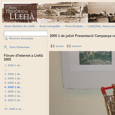
Arxiu Històric de Llefià
Arxiu fotogràfic
Fons Entitats
Llefi@Net. Xarxa ciu
2005 1 de juliol Presentació Campanya re
Recerca Avançada
primer
anterior
View Slideshow
Fòrum d'Internet a Llefià
2005
1. 2005 1 de...
...
3. 2005 1 de...
4. 2005 1 de...
5. 2005 1 de...
6. 2005 1 de...
7. 2005 1 de...
8. 2005 2 de...
9. 2005 2 de...
...
57. 2005 2 de...