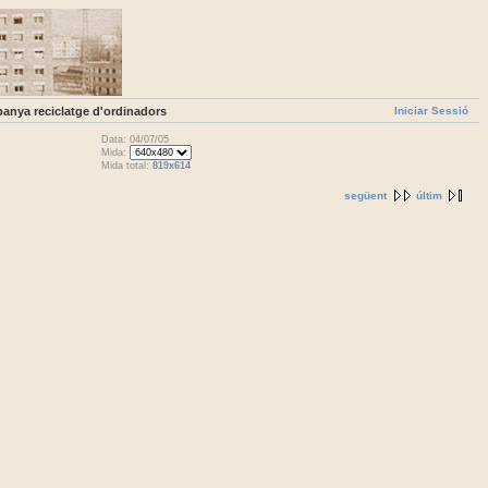
Iniciar Sessió
panya reciclatge d'ordinadors
Data: 04/07/05
Mida:
Mida total:
819x614
següent
últim