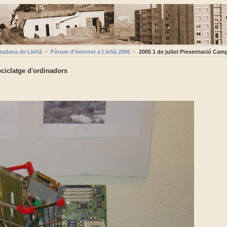
tadana de Llefià
Fòrum d'Internet a Llefià 2005
2005 1 de juliol Presentació Cam
ciclatge d'ordinadors