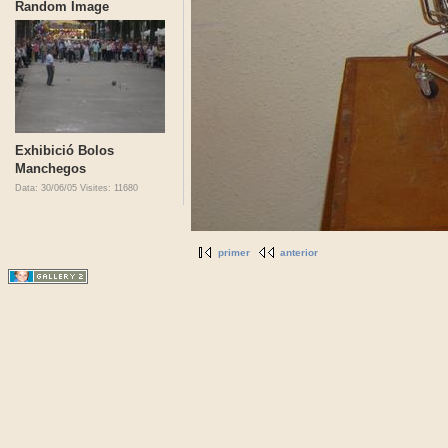
Random Image
Exhibició Bolos
Manchegos
Data: 30/06/05
Visites: 11680
primer
anterior