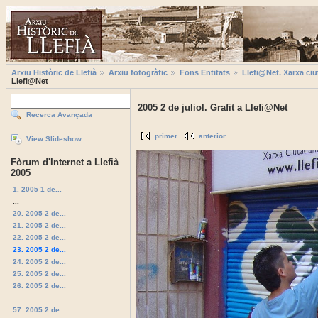
Arxiu Històric de Llefià
Arxiu fotogràfic
Fons Entitats
Llefi@Net. Xarxa ciu
Llefi@Net
2005 2 de juliol. Grafit a Llefi@Net
Recerca Avançada
primer
anterior
View Slideshow
Fòrum d'Internet a Llefià
2005
1. 2005 1 de...
...
20. 2005 2 de...
21. 2005 2 de...
22. 2005 2 de...
23. 2005 2 de...
24. 2005 2 de...
25. 2005 2 de...
26. 2005 2 de...
...
57. 2005 2 de...