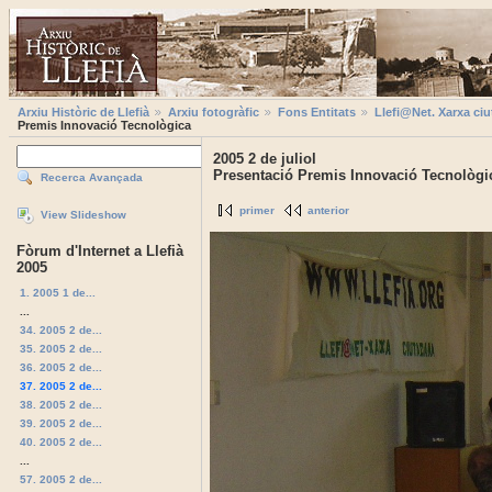
Arxiu Històric de Llefià
Arxiu fotogràfic
Fons Entitats
Llefi@Net. Xarxa ciu
Premis Innovació Tecnològica
2005 2 de juliol
Presentació Premis Innovació Tecnològi
Recerca Avançada
primer
anterior
View Slideshow
Fòrum d'Internet a Llefià
2005
1. 2005 1 de...
...
34. 2005 2 de...
35. 2005 2 de...
36. 2005 2 de...
37. 2005 2 de...
38. 2005 2 de...
39. 2005 2 de...
40. 2005 2 de...
...
57. 2005 2 de...