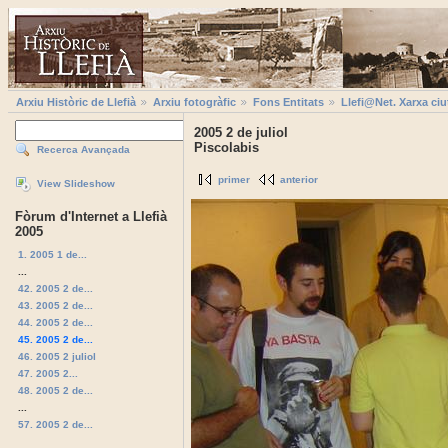
Arxiu Històric de Llefià
Arxiu fotogràfic
Fons Entitats
Llefi@Net. Xarxa ciu
2005 2 de juliol
Piscolabis
Recerca Avançada
primer
anterior
View Slideshow
Fòrum d'Internet a Llefià
2005
1. 2005 1 de...
...
42. 2005 2 de...
43. 2005 2 de...
44. 2005 2 de...
45. 2005 2 de...
46. 2005 2 juliol
47. 2005 2...
48. 2005 2 de...
...
57. 2005 2 de...