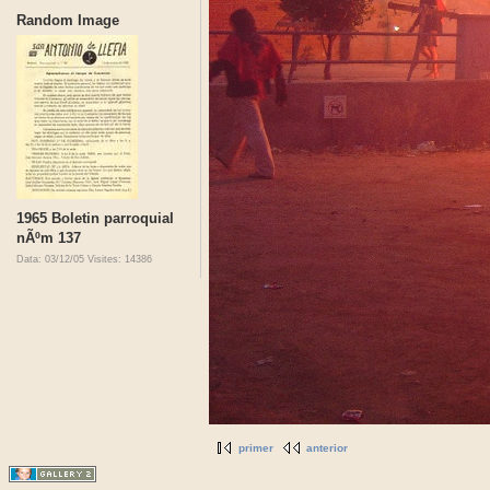
Random Image
1965 Boletin parroquial
nÃºm 137
Data: 03/12/05
Visites: 14386
primer
anterior