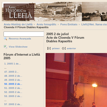
Arxiu Històric de Llefià
Arxiu fotogràfic
Fons Entitats
Llefi@Net. Xarxa ciu
Cloenda V Fòrum Diables Kapaoltis
2005 2 de juliol
Acte de Cloenda V Fòrum
Recerca Avançada
Diables Kapaoltis
View Slideshow
primer
anterior
Fòrum d'Internet a Llefià
2005
1. 2005 1 de...
...
47. 2005 2...
48. 2005 2 de...
49. 2005 2 de...
50. 2005 2 de...
51. 2005 2 de...
52. 2005 2 de...
53. 2005 2 de...
...
57. 2005 2 de...