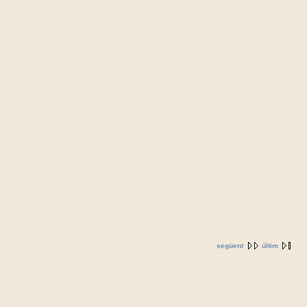
següent
últim