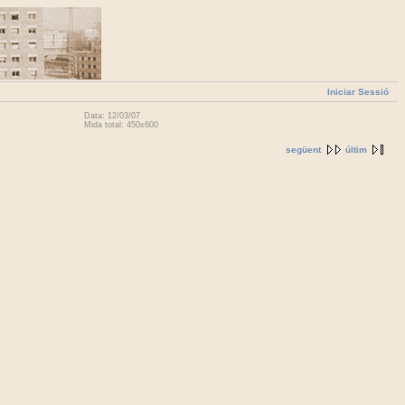
Iniciar Sessió
Data: 12/03/07
Mida total: 450x600
següent
últim