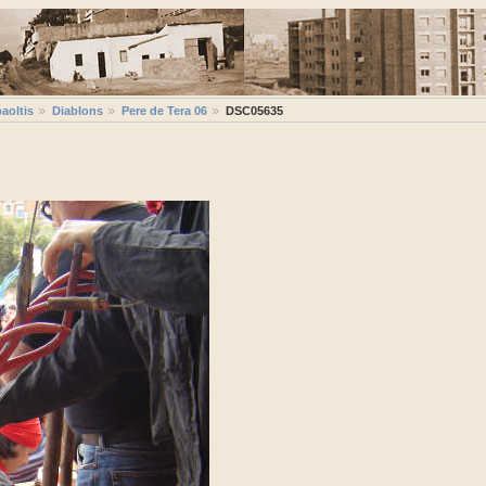
aoltis
Diablons
Pere de Tera 06
DSC05635