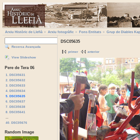
Arxiu Històric de Llefià
Arxiu fotogràfic
Fons Entitats
Grup de Diables Kap
DSC05635
Recerca Avançada
primer
anterior
View Slideshow
Pere de Tera 06
1. DSC05631
2. DSC05632
3. DSC05633
4. DSC05634
5. DSC05635
6. DSC05637
7. DSC05638
8. DSC05641
...
40. DSC05676
Random Image