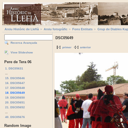
Arxiu Històric de Llefià
Arxiu fotogràfic
Fons Entitats
Grup de Diables Kap
DSC05649
Recerca Avançada
primer
anterior
View Slideshow
Pere de Tera 06
1. DSC05631
...
15. DSC05646
16. DSC05647
17. DSC05648
18. DSC05649
19. DSC05650
20. DSC05651
21. DSC05652
...
40. DSC05676
Random Image