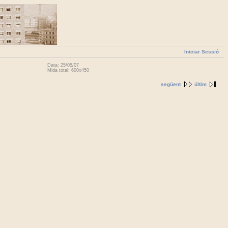
Iniciar Sessió
Data: 25/05/07
Mida total: 600x450
següent
últim