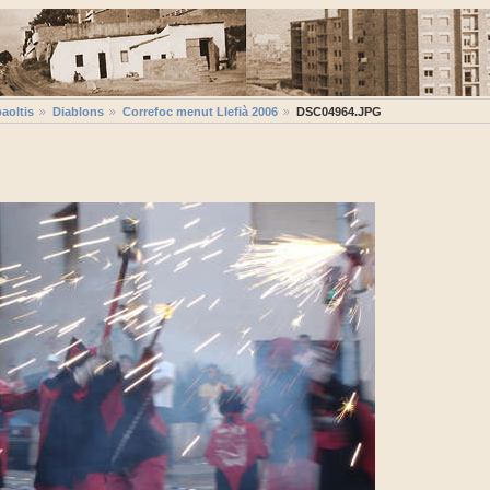
aoltis
Diablons
Correfoc menut Llefià 2006
DSC04964.JPG