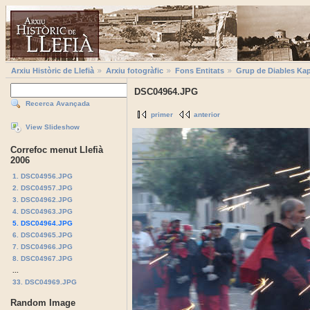
Arxiu Històric de Llefià
Arxiu fotogràfic
Fons Entitats
Grup de Diables Kap
DSC04964.JPG
Recerca Avançada
primer
anterior
View Slideshow
Correfoc menut Llefià
2006
1. DSC04956.JPG
2. DSC04957.JPG
3. DSC04962.JPG
4. DSC04963.JPG
5. DSC04964.JPG
6. DSC04965.JPG
7. DSC04966.JPG
8. DSC04967.JPG
...
33. DSC04969.JPG
Random Image