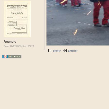
Anuncio
Data: 26/07/05
Visites: 15620
primer
anterior