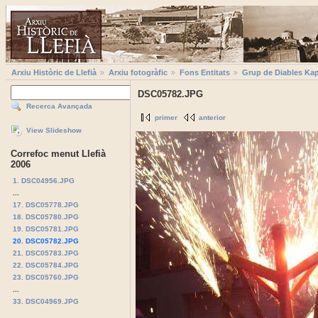
Arxiu Històric de Llefià
Arxiu fotogràfic
Fons Entitats
Grup de Diables Kap
DSC05782.JPG
Recerca Avançada
primer
anterior
View Slideshow
Correfoc menut Llefià
2006
1. DSC04956.JPG
...
17. DSC05778.JPG
18. DSC05780.JPG
19. DSC05781.JPG
20. DSC05782.JPG
21. DSC05783.JPG
22. DSC05784.JPG
23. DSC05760.JPG
...
33. DSC04969.JPG