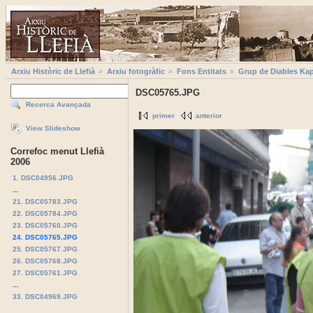
Arxiu Històric de Llefià
Arxiu fotogràfic
Fons Entitats
Grup de Diables Kap
DSC05765.JPG
Recerca Avançada
primer
anterior
View Slideshow
Correfoc menut Llefià
2006
1. DSC04956.JPG
...
21. DSC05783.JPG
22. DSC05784.JPG
23. DSC05760.JPG
24. DSC05765.JPG
25. DSC05767.JPG
26. DSC05768.JPG
27. DSC05761.JPG
...
33. DSC04969.JPG