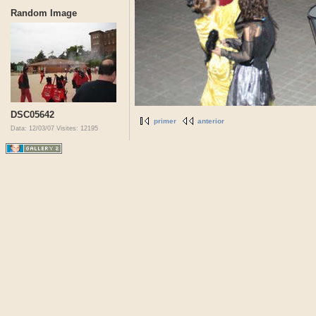
Random Image
DSC05642
primer
anterior
Data: 12/03/07
Visites: 12195