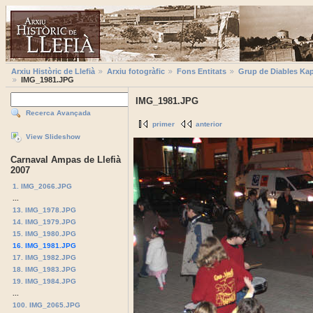
Arxiu Històric de Llefià
Arxiu fotogràfic
Fons Entitats
Grup de Diables Kap
IMG_1981.JPG
IMG_1981.JPG
Recerca Avançada
primer
anterior
View Slideshow
Carnaval Ampas de Llefià
2007
1. IMG_2066.JPG
...
13. IMG_1978.JPG
14. IMG_1979.JPG
15. IMG_1980.JPG
16. IMG_1981.JPG
17. IMG_1982.JPG
18. IMG_1983.JPG
19. IMG_1984.JPG
...
100. IMG_2065.JPG