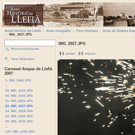
Arxiu Històric de Llefià
Arxiu fotogràfic
Fons Entitats
Grup de Diables Kap
IMG_2027.JPG
IMG_2027.JPG
Recerca Avançada
primer
anterior
View Slideshow
Carnaval Ampas de Llefià
2007
1. IMG_2066.JPG
...
59. IMG_2024.JPG
60. IMG_2025.JPG
61. IMG_2026.JPG
62. IMG_2027.JPG
63. IMG_2028.JPG
64. IMG_2029.JPG
65. IMG_2030.JPG
...
100. IMG_2065.JPG