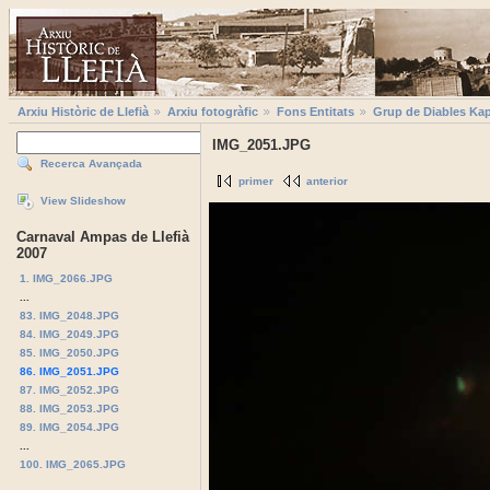
Arxiu Històric de Llefià
Arxiu fotogràfic
Fons Entitats
Grup de Diables Kap
IMG_2051.JPG
Recerca Avançada
primer
anterior
View Slideshow
Carnaval Ampas de Llefià
2007
1. IMG_2066.JPG
...
83. IMG_2048.JPG
84. IMG_2049.JPG
85. IMG_2050.JPG
86. IMG_2051.JPG
87. IMG_2052.JPG
88. IMG_2053.JPG
89. IMG_2054.JPG
...
100. IMG_2065.JPG