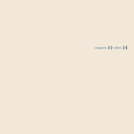
següent
últim