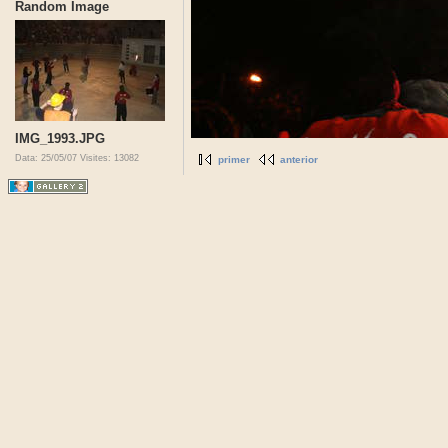
Random Image
IMG_1993.JPG
Data: 25/05/07
Visites: 13082
primer
anterior