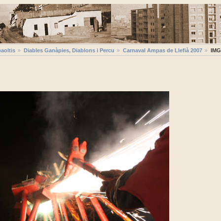
aoltis
Diables Ganàpies, Diablons i Percu
Carnaval Ampas de Llefià 2007
IMG