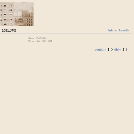
Iniciar Sessió
_2051.JPG
Data: 25/05/07
Mida total: 600x401
següent
últim