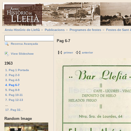
Arxiu Històric de Llefià
Publicacions
Programes de festes
Festes de Sant 
Pag 6-7
Recerca Avançada
primer
anterior
View Slideshow
1963
1. Pag 1 Portada
2. Pag 2-3
3. Pag 4-5
4. Pag 6-7
5. Pag 8-9
6. Pag 10-11
7. Pag 12-13
...
17. Pag 32...
Random Image