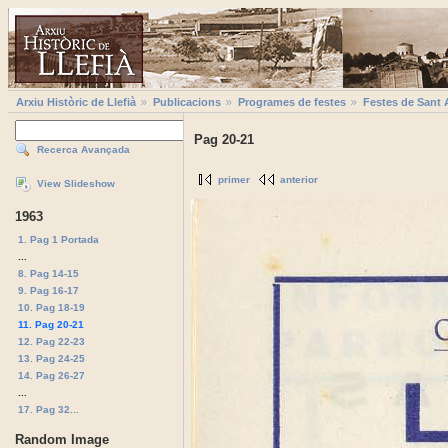
Arxiu Històric de Llefià
Publicacions
Programes de festes
Festes de Sant 
Pag 20-21
Recerca Avançada
primer
anterior
View Slideshow
1963
1. Pag 1 Portada
...
8. Pag 14-15
9. Pag 16-17
10. Pag 18-19
11. Pag 20-21
12. Pag 22-23
13. Pag 24-25
14. Pag 26-27
...
17. Pag 32...
Random Image