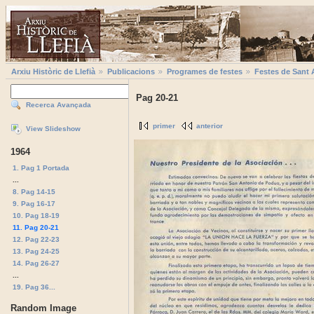
Arxiu Històric de Llefià
Publicacions
Programes de festes
Festes de Sant 
Pag 20-21
Recerca Avançada
primer
anterior
View Slideshow
1964
1. Pag 1 Portada
...
8. Pag 14-15
9. Pag 16-17
10. Pag 18-19
11. Pag 20-21
12. Pag 22-23
13. Pag 24-25
14. Pag 26-27
...
19. Pag 36...
Random Image