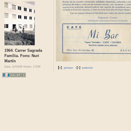
1964. Carrer Sagrada
Família. Fons: Nuri
Martín
Data: 11/03/06
Visites: 17249
primer
anterior