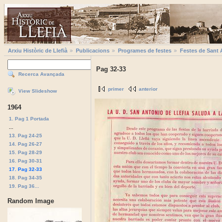
Arxiu Històric de Llefià
Publicacions
Programes de festes
Festes de Sant 
Pag 32-33
Recerca Avançada
primer
anterior
View Slideshow
1964
1. Pag 1 Portada
...
13. Pag 24-25
14. Pag 26-27
15. Pag 28-29
16. Pag 30-31
17. Pag 32-33
18. Pag 34-35
19. Pag 36...
Random Image