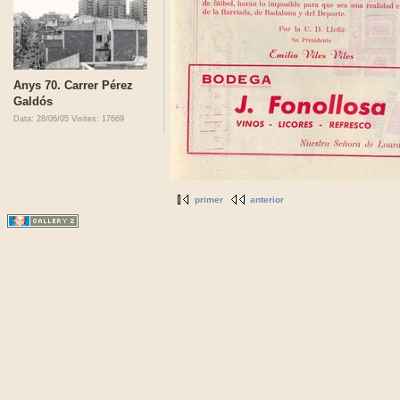
Anys 70. Carrer Pérez
Galdós
Data: 28/06/05
Visites: 17669
primer
anterior