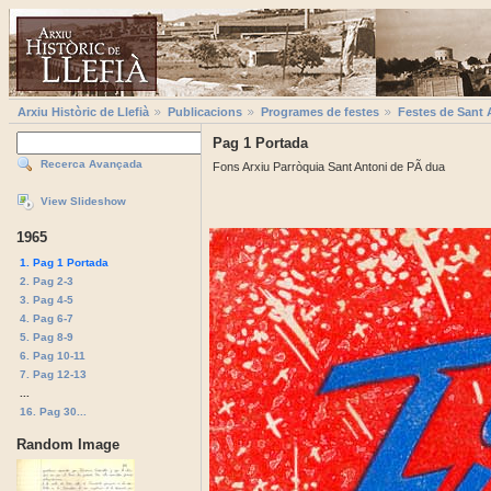
Arxiu Històric de Llefià
Publicacions
Programes de festes
Festes de Sant 
Pag 1 Portada
Recerca Avançada
Fons Arxiu Parròquia Sant Antoni de PÃ dua
View Slideshow
1965
1. Pag 1 Portada
2. Pag 2-3
3. Pag 4-5
4. Pag 6-7
5. Pag 8-9
6. Pag 10-11
7. Pag 12-13
...
16. Pag 30...
Random Image