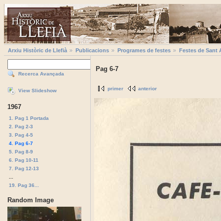
Arxiu Històric de Llefià
Publicacions
Programes de festes
Festes de Sant 
Pag 6-7
Recerca Avançada
primer
anterior
View Slideshow
1967
1. Pag 1 Portada
2. Pag 2-3
3. Pag 4-5
4. Pag 6-7
5. Pag 8-9
6. Pag 10-11
7. Pag 12-13
...
19. Pag 36...
Random Image