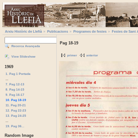
Arxiu Històric de Llefià
Publicacions
Programes de festes
Festes de Sant 
Pag 18-19
Recerca Avançada
primer
anterior
View Slideshow
1969
1. Pag 1 Portada
...
7. Pag 12-13
8. Pag 14-15
9. Pag 16-17
10. Pag 18-19
11. Pag 20-21
12. Pag 22-23
13. Pag 24-25
...
19. Pag 36...
Random Image