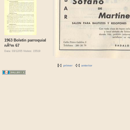
1963 Boletin parroquial
nÃºm 67
Data: 03/12/05
Visites: 15519
primer
anterior