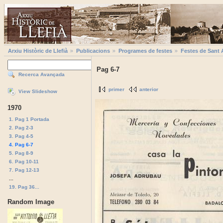
Arxiu Històric de Llefià
Publicacions
Programes de festes
Festes de Sant 
Pag 6-7
Recerca Avançada
primer
anterior
View Slideshow
1970
1. Pag 1 Portada
2. Pag 2-3
3. Pag 4-5
4. Pag 6-7
5. Pag 8-9
6. Pag 10-11
7. Pag 12-13
...
19. Pag 36...
Random Image