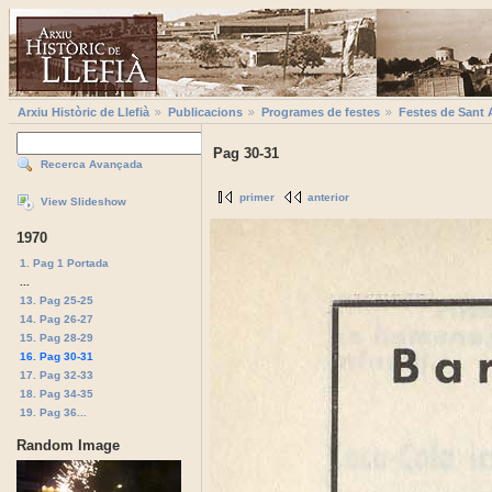
Arxiu Històric de Llefià
Publicacions
Programes de festes
Festes de Sant 
Pag 30-31
Recerca Avançada
primer
anterior
View Slideshow
1970
1. Pag 1 Portada
...
13. Pag 25-25
14. Pag 26-27
15. Pag 28-29
16. Pag 30-31
17. Pag 32-33
18. Pag 34-35
19. Pag 36...
Random Image