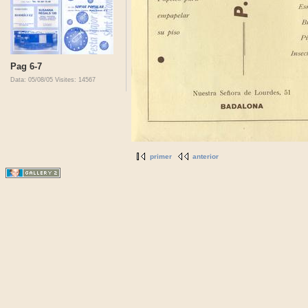
Pag 6-7
Data: 05/08/05
Visites: 14567
primer
anterior