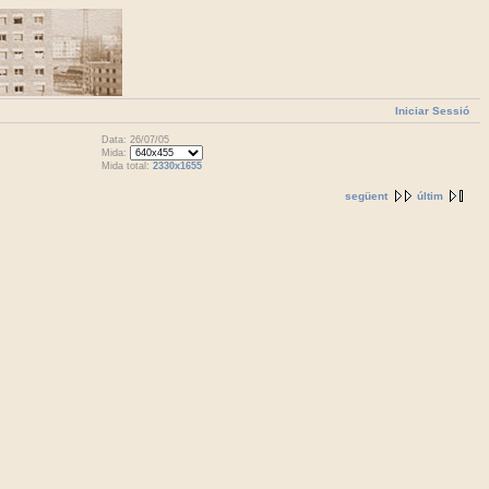
Iniciar Sessió
Data: 26/07/05
Mida:
Mida total:
2330x1655
següent
últim