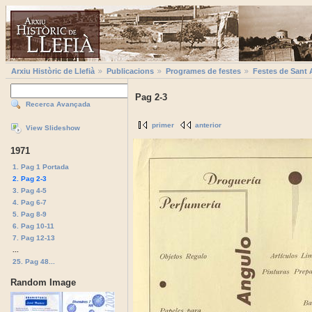
Arxiu Històric de Llefià
Publicacions
Programes de festes
Festes de Sant 
Pag 2-3
Recerca Avançada
primer
anterior
View Slideshow
1971
1. Pag 1 Portada
2. Pag 2-3
3. Pag 4-5
4. Pag 6-7
5. Pag 8-9
6. Pag 10-11
7. Pag 12-13
...
25. Pag 48...
Random Image