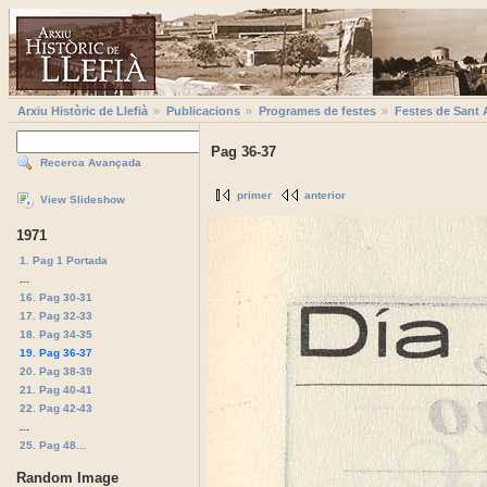
Arxiu Històric de Llefià
Publicacions
Programes de festes
Festes de Sant 
Pag 36-37
Recerca Avançada
primer
anterior
View Slideshow
1971
1. Pag 1 Portada
...
16. Pag 30-31
17. Pag 32-33
18. Pag 34-35
19. Pag 36-37
20. Pag 38-39
21. Pag 40-41
22. Pag 42-43
...
25. Pag 48...
Random Image