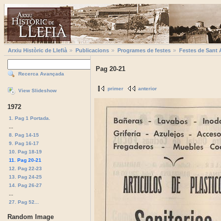
Arxiu Històric de Llefià
Publicacions
Programes de festes
Festes de Sant 
Pag 20-21
Recerca Avançada
primer
anterior
View Slideshow
1972
1. Pag 1 Portada.
...
8. Pag 14-15
9. Pag 16-17
10. Pag 18-19
11. Pag 20-21
12. Pag 22-23
13. Pag 24-25
14. Pag 26-27
...
27. Pag 52...
Random Image