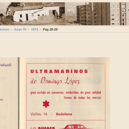
Antoni
Anys 70
1974
Pag 28-29