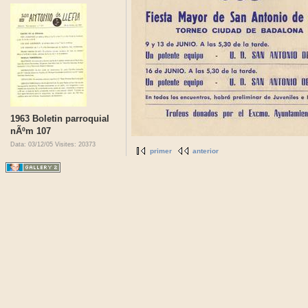
1963 Boletin parroquial
nÃºm 107
Data: 03/12/05
Visites: 20373
primer
anterior