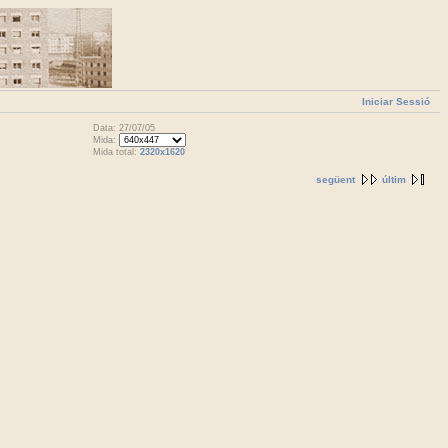
Iniciar Sessió
Data: 27/07/05
Mida:
Mida total:
2320x1620
següent
últim