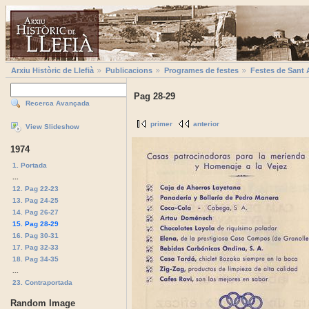
Arxiu Històric de Llefià
Publicacions
Programes de festes
Festes de Sant 
Pag 28-29
Recerca Avançada
primer
anterior
View Slideshow
1974
1. Portada
...
12. Pag 22-23
13. Pag 24-25
14. Pag 26-27
15. Pag 28-29
16. Pag 30-31
17. Pag 32-33
18. Pag 34-35
...
23. Contraportada
Random Image