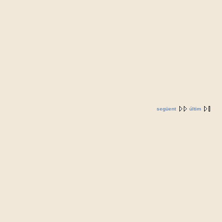
següent
últim