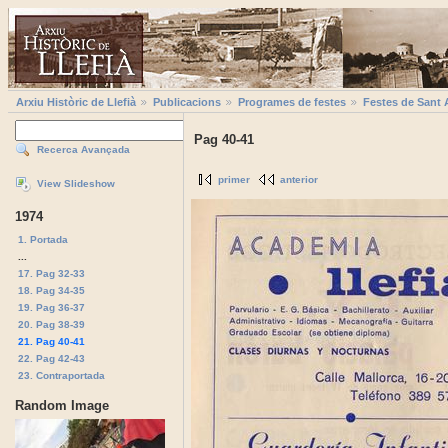
Arxiu Històric de Llefià
Publicacions
Programes de festes
Festes de Sant 
Pag 40-41
Recerca Avançada
primer
anterior
View Slideshow
1974
1. Portada
...
17. Pag 32-33
18. Pag 34-35
19. Pag 36-37
20. Pag 38-39
21. Pag 40-41
22. Pag 42-43
23. Contraportada
Random Image