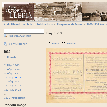
Arxiu Històric de Llefià
Publicacions
Programes de festes
1931-1932 Associ
Pàg. 18-19
Recerca Avançada
primer
anterior
View Slideshow
1932
1. Portada
...
7. Pàg. 12-13
8. Pàg. 14-15
9. Pàg. 16-17
10. Pàg. 18-19
11. Pàg. 20-21
12. Pàg. 22-23
13. Pàg. 24-25
...
23. Contraportada
Random Image