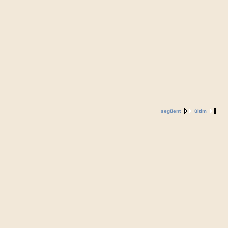
següent
últim