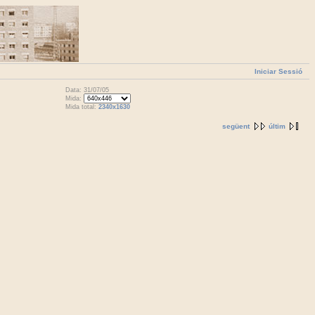
Iniciar Sessió
Data: 31/07/05
Mida:
Mida total:
2340x1630
següent
últim