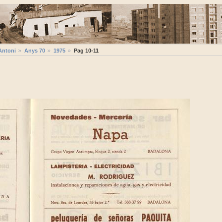
Antoni
Anys 70
1975
Pag 10-11