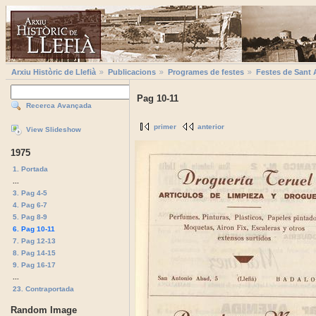
Arxiu Històric de Llefià
Publicacions
Programes de festes
Festes de Sant 
Pag 10-11
Recerca Avançada
primer
anterior
View Slideshow
1975
1. Portada
...
3. Pag 4-5
4. Pag 6-7
5. Pag 8-9
6. Pag 10-11
7. Pag 12-13
8. Pag 14-15
9. Pag 16-17
...
23. Contraportada
Random Image