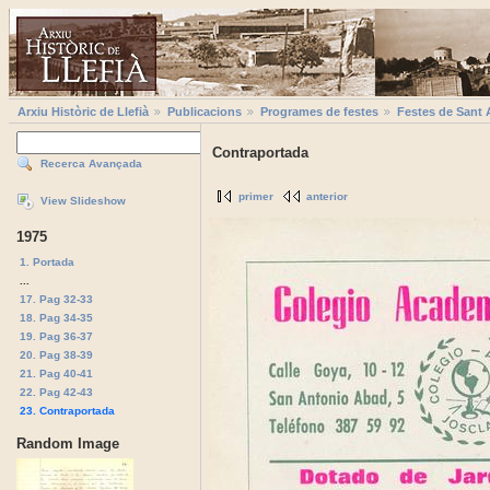
Arxiu Històric de Llefià
Publicacions
Programes de festes
Festes de Sant 
Contraportada
Recerca Avançada
primer
anterior
View Slideshow
1975
1. Portada
...
17. Pag 32-33
18. Pag 34-35
19. Pag 36-37
20. Pag 38-39
21. Pag 40-41
22. Pag 42-43
23. Contraportada
Random Image