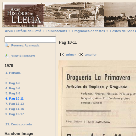
Arxiu Històric de Llefià
Publicacions
Programes de festes
Festes de Sant 
Pag 10-11
Recerca Avançada
primer
anterior
View Slideshow
1976
1. Portada
...
3. Pag 4-5
4. Pag 6-7
5. Pag 8-9
6. Pag 10-11
7. Pag 12-13
8. Pag 14-15
9. Pag 16-17
...
23. Contraportada
Random Image