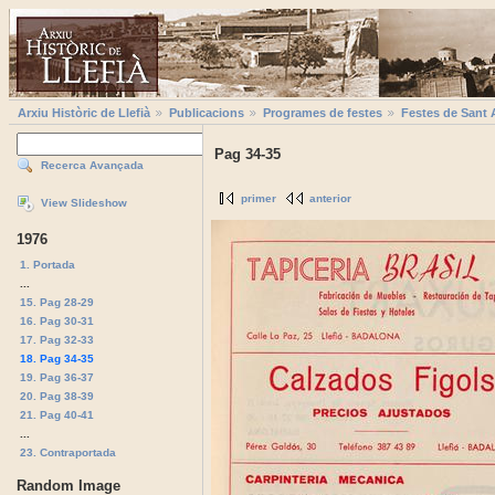
Arxiu Històric de Llefià
Publicacions
Programes de festes
Festes de Sant 
Pag 34-35
Recerca Avançada
primer
anterior
View Slideshow
1976
1. Portada
...
15. Pag 28-29
16. Pag 30-31
17. Pag 32-33
18. Pag 34-35
19. Pag 36-37
20. Pag 38-39
21. Pag 40-41
...
23. Contraportada
Random Image