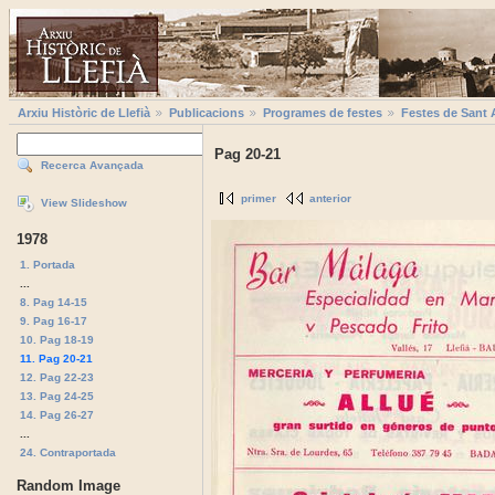
Arxiu Històric de Llefià
Publicacions
Programes de festes
Festes de Sant 
Pag 20-21
Recerca Avançada
primer
anterior
View Slideshow
1978
1. Portada
...
8. Pag 14-15
9. Pag 16-17
10. Pag 18-19
11. Pag 20-21
12. Pag 22-23
13. Pag 24-25
14. Pag 26-27
...
24. Contraportada
Random Image